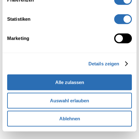
033 225 2​6 26
weiterbildung@wst.ch
Statistiken
Marketing
Ferienplan Berufsfachschule &
Berufsmaturität
Details zeigen
Den Ferienplan der Berufsfachschule & Berufsmaturität
finden Sie
hier
Alle zulassen
Auswahl erlauben
Standort Thun
Ablehnen