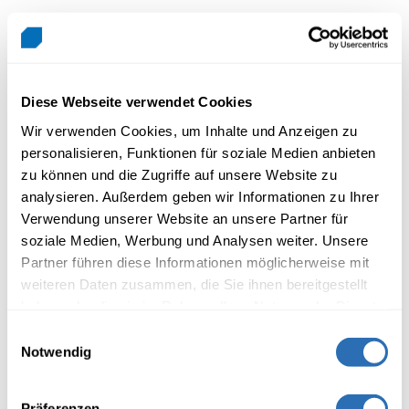
Sommerferien
Sonntag, 11. Juli –
KW 28 – KW 31
Sonntag, 8. August
(4 Wochen)
2027
Diese Webseite verwendet Cookies
Wir verwenden Cookies, um Inhalte und Anzeigen zu
personalisieren, Funktionen für soziale Medien anbieten
zu können und die Zugriffe auf unsere Website zu
analysieren. Außerdem geben wir Informationen zu Ihrer
Verwendung unserer Website an unsere Partner für
soziale Medien, Werbung und Analysen weiter. Unsere
Partner führen diese Informationen möglicherweise mit
Kontakt
weiteren Daten zusammen, die Sie ihnen bereitgestellt
haben oder die sie im Rahmen Ihrer Nutzung der Dienste
Wirtschaftsschule Thun
gesammelt haben.
Einwilligungsauswahl
Weiterbildung
Notwendig
Mönchstrasse 30A
3600 Thun
Präferenzen