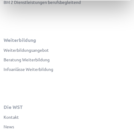
BM 2 Dienstleistungen berufsbegleitend
eunice.ares@wst.ch
Weiterbildung
Weiterbildungsangebot
Beratung Weiterbildung
Claudio
Badertscher (BDC)
Infoanlässe Weiterbildung
Lehrperson für WuG
Die WST
claudio.badertscher@wst.ch
Kontakt
News