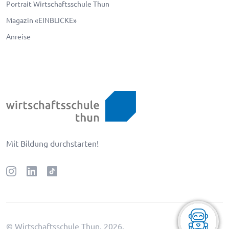
Portrait Wirtschaftsschule Thun
Magazin «EINBLICKE»
Eliane
Bertolino (BEE)
Anreise
Lehrpersonen für DH
eliane.bertolino@wst.ch
Mit Bildung durchstarten!
Claudia
Bösiger (BOC)
Lehrperson für DE/FR/EN
© Wirtschaftsschule Thun.
2026
.