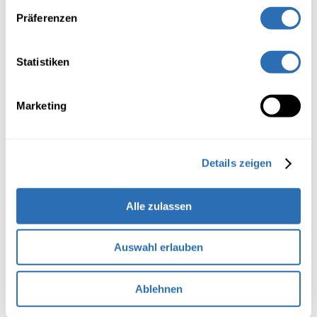
Berufsfachschule
Präferenzen
Kaufleute EBA
Kaufleute EFZ
Statistiken
Detailhandelsassistent:in EBA
Detailhandelsfachleute EFZ
Marketing
Entwickler:in digitales Business EFZ
Details zeigen
Alle zulassen
Berufsmaturität
BM 2 Wirtschaft Vollzeit
Eunice
Ares (ARE)
Auswahl erlauben
BM 2 Wirtschaft berufsbegleitend
Lehrperson für WuG, Head of Mobility
BM 2 Wirtschaft bilingual
Office & Co-Leitung Abteilung
Ablehnen
BM 2 Dienstleistungen Vollzeit
Detailhandel