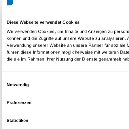
ein eigenes Projekt umzusetzen und dafür einzustehen auch die hohe
Kunst des Pitchens. Jeweils Ende des ersten Quartals präsentieren
die Lernenden ihre Ideen, Projekte und Resultate vor einer
hochkarätigen Jury, bestehend aus Unternehmer:innenn,
Diese Webseite verwendet Cookies
Investor:innen und Vertreter:innn des Kantons Bern sowie aus der
Medienlandschaft.
Wir verwenden Cookies, um Inhalte und Anzeigen zu personal
können und die Zugriffe auf unsere Website zu analysieren.
Tönt nach viel? Keine Angst, du bist genau richtig!
Verwendung unserer Website an unsere Partner für soziale 
Kontakt
führen diese Informationen möglicherweise mit weiteren Date
die sie im Rahmen Ihrer Nutzung der Dienste gesammelt ha
Wirtschaftsschule Thun
Mönchstrasse 30A
3600 Thun
Einwilligungsauswahl
Notwendig
Standort Gstaad
Ebnit
3780 Gstaad
Präferenzen
Berufsfachschule
033 225 26 27
wst@wst.ch
Statistiken
Bei Fragen erteilt dir Emanuel Roth von Youngpreneurs gerne