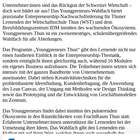
Unternehmer:innen sind das Rückgrat der Schweizer Wirtschaft –
doch wer bildet sie aus? Das Youngpreneurs-Wahlfach bietet
praxisnahe Entrepreneurship-Nachwuchsförderung für Thuner
Lernenden der Wirtschaftsschule Thun (WST) und dem
Berufsbildungszentrum IDM inmitten des wachsenden Ökosystems.
Youngpreneurs Thun ist ein zweisemestriges, schulenübergreifendes
Wahlfach für alle Abteilungen.
Das Programm „Youngpreneurs Thun“ gibt den Lernende nicht nur
einen fundierten Einblick in die Entrepreneurship-Thematik,
sondern ermöglicht ihnen gleichzeitig auch, während 16 Modulen
ein eigenes Business aufzubauen. Die Teilnehmer:innen setzten sich
intensiv mit der ganzen Bandbreite von Unternehmertum
auseinander. Dabei stehen Kreativitätstechniken für die
problembasierte Ideenfindung, Kundenbefragung, die Anwendung
des Lean Canvas, der Umgang mit Methoden wie Design Thinking
sowie das Prototyping und die Entwicklung von Geschäftsmodellen
im Zentrum.
Das Youngpreneurs findet dabei inmitten des pulsierenden
Ökosystems in den Räumlichkeiten vom FrachtRaum Thun statt.
Erfahrene Unternehmer:innen unterstützen die Lernenden bei der
Umsetzung ihrer Ideen. Das Wahlfach gibt den Lernenden ein
Skillset mit auf ihren Weg, welches ihnen auch ausserhalb der
Entrepreneurship-Welt nützlich ist. Dazu gehört nebst der Fähigkeit,