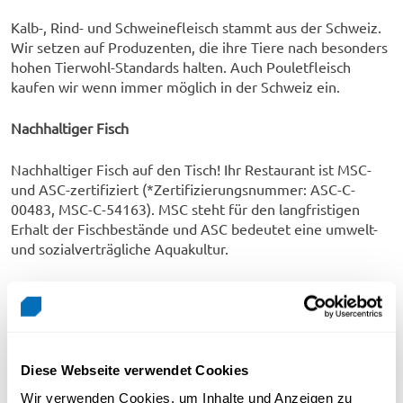
Kalb-, Rind- und Schweinefleisch stammt aus der Schweiz.
Wir setzen auf Produzenten, die ihre Tiere nach besonders
hohen Tierwohl-Standards halten. Auch Pouletfleisch
kaufen wir wenn immer möglich in der Schweiz ein.
Nachhaltiger Fisch
Nachhaltiger Fisch auf den Tisch! Ihr Restaurant ist MSC-
und ASC-zertifiziert (*Zertifizierungsnummer: ASC-C-
00483, MSC-C-54163). MSC steht für den langfristigen
Erhalt der Fischbestände und ASC bedeutet eine umwelt-
und sozialverträgliche Aquakultur.
Schweizer Wiesenmilch
Der Milchschaum auf Ihrem Cappuccino ist etwas ganz
Besonderes. Die Milch stammt von Kühen, die nach IP-
SUISSE-Standard mit viel Freilauf gehalten werden. Im
Diese Webseite verwendet Cookies
Sommer fressen die Kühe frisches Gras auf der Weide, im
Wir verwenden Cookies, um Inhalte und Anzeigen zu