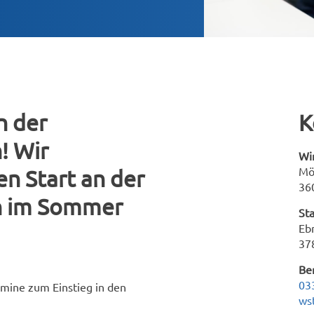
n der
K
! Wir
Wi
Mö
en Start an der
36
un im Sommer
St
Eb
37
Be
03
rmine zum Einstieg in den
ws