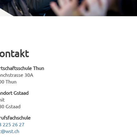
ontakt
rtschaftsschule Thun
nchstrasse 30A
00 Thun
andort Gstaad
nit
80 Gstaad
rufsfachschule
3 225 26 27
t@wst.ch